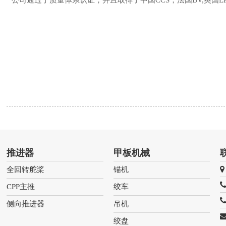
公司通过了质量体系认证，并且取得了中国CCS，法国BV,英国LR
推进器
甲板机械
全回转舵桨
锚机
CPP主推
绞车
侧向推进器
吊机
绞盘