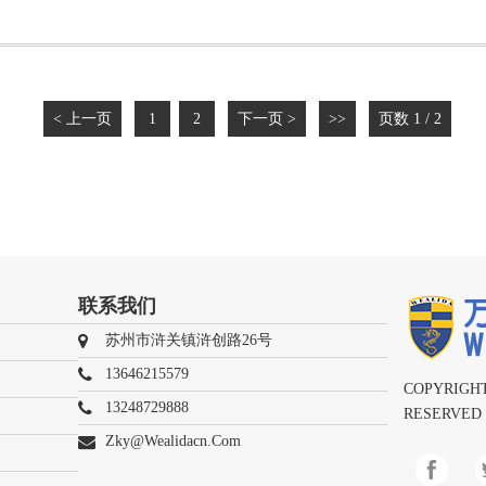
< 上一页
1
2
下一页 >
>>
页数 1 / 2
联系我们
苏州市浒关镇浒创路26号
13646215579
COPYRIGHT
13248729888
RESERVED
Zky@wealidacn.com