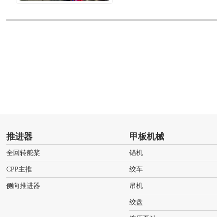
推进器
甲板机械
全回转舵桨
锚机
CPP主推
绞车
侧向推进器
吊机
绞盘