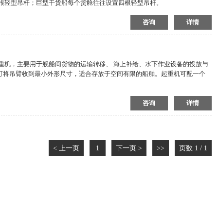
有两根轻型吊杆；巨型干货船每个货舱往往设置四根轻型吊杆。
咨询
详情
重机，主要用于舰船间货物的运输转移、 海上补给、水下作业设备的投放与
可将吊臂收到最小外形尺寸，适合存放于空间有限的船舶。起重机可配一个
咨询
详情
< 上一页
1
下一页 >
>>
页数 1 / 1