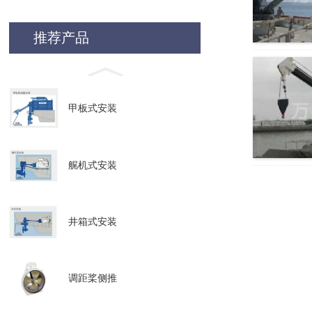
推荐产品
甲板式安装
艉机式安装
井箱式安装
调距桨侧推