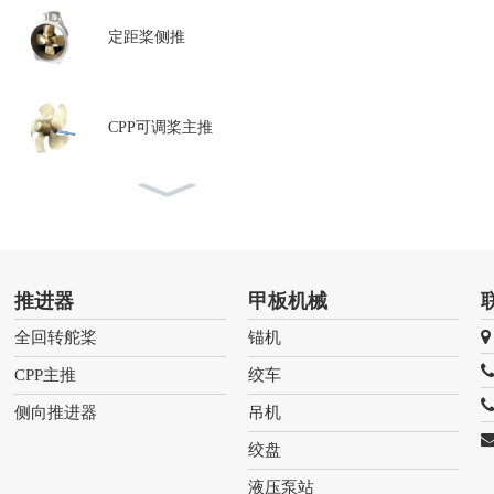
定距桨侧推
CPP可调桨主推
全回转舵桨
推进器
甲板机械
全回转舵桨
锚机
CPP主推
绞车
侧向推进器
吊机
绞盘
液压泵站