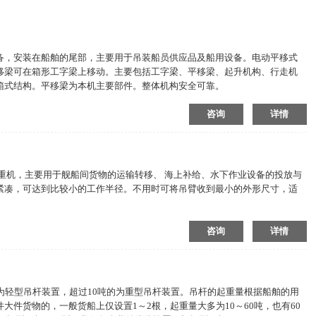
备，安装在船舶的尾部，主要用于吊装船员供应品及船用设备。电动平移式
移梁可在箱形工字梁上移动。主要包括工字梁、平移梁、起升机构、行走机
箱式结构。平移梁为本机主要部件。整体机构安全可靠。
咨询
详情
重机，主要用于舰船间货物的运输转移、 海上补给、水下作业设备的投放与
紧凑，可达到比较小的工作半径。不用时可将吊臂收到最小的外形尺寸，适
。
咨询
详情
为轻型吊杆装置，超过10吨的为重型吊杆装置。吊杆的起重量根据船舶的用
件货物的，一般货船上仅设置1～2根，起重量大多为10～60吨，也有60