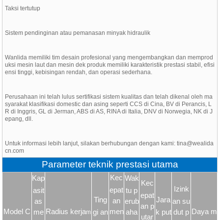
Taksi tertutup
Sistem pendinginan atau pemanasan minyak hidraulik
Wanlida memiliki tim desain profesional yang mengembangkan dan memprod
uksi mesin laut dan mesin dek produk memiliki karakteristik prestasi stabil, efisi
ensi tinggi, kebisingan rendah, dan operasi sederhana.
Perusahaan ini telah lulus sertifikasi sistem kualitas dan telah dikenal oleh ma
syarakat klasifikasi domestic dan asing seperti CCS di Cina, BV di Perancis, L
R di Inggris, GL di Jerman, ABS di AS, RINA di Italia, DNV di Norwegia, NK di J
epang, dll.
Untuk informasi lebih lanjut, silakan berhubungan dengan kami: tina@wealida
cn.com
Parameter teknik prestasi utama
Kec
Kap
Wak
Kec
Izink
epat
asit
tu p
epat
Ting
Jara
an
as
erub
an su
an p
Model C
Radius kerja
men
Daya m
me
gi an
aha
k put
dut p
m
utar