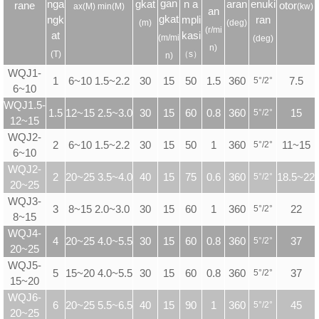
gan
nga
gkat
n a
aran
enuki
rane
otor
ax(M) min(M)
(kw)
an
gkat
ngk
mpli
ran
(m)
(deg)
(r/mi
at
kasi
(m/mi
(deg)
n)
(T)
（s）
n)
WQJ1-
1
6~10 1.5~2.2
30
15
50
1.5
360
5
°
/2
°
7.5
6~10
WQJ1.5-
1.5
12~15 2.5~3.0
30
15
60
0.8
360
5
°
/2
°
15
12~15
WQJ2-
2
6~10 1.5~2.2
30
15
50
1
360
5
°
/2
°
11~15
6~10
WQJ2-
2
20~25 3.5~4.0
40
15
75
0.6
360
5
°
/2
°
18.5~22
20~25
WQJ3-
3
8~15 2.0~3.0
30
15
60
1
360
5
°
/2
°
22
8~15
WQJ4-
4
20~25 4.0~5.5
30
15
60
0.8
360
5
°
/2
°
37
20~25
WQJ5-
5
15~20 4.0~5.5
30
15
60
0.8
360
5
°
/2
°
37
15~20
WQJ6-
6
20~25 5.5~6.5
40
15
90
1
360
5
°
/2
°
45
20~25