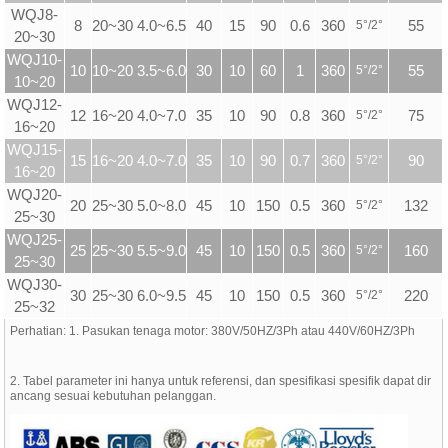
WQJ8-
8
20~30 4.0~6.5
40
15
90
0.6
360
5
°
/2
°
55
20~30
WQJ10-
10
10~20 3.5~6.0
30
10
60
1
360
5
°
/2
°
55
10~20
WQJ12-
12
16~20 4.0~7.0
35
10
90
0.8
360
5
°
/2
°
75
16~20
WQJ15-
15
16~20 4.0~7.0
35
10
90
0.7
360
5
°
/2
°
90
16~20
WQJ20-
20
25~30 5.0~8.0
45
10
150
0.5
360
5
°
/2
°
132
25~30
WQJ25-
25
25~30 5.5~9.0
45
10
150
0.5
360
5
°
/2
°
160
25~30
WQJ30-
30
25~30 6.0~9.5
45
10
150
0.5
360
5
°
/2
°
220
25~32
Perhatian: 1. Pasukan tenaga motor: 380V/50HZ/3Ph atau 440V/60HZ/3Ph
2. Tabel parameter ini hanya untuk referensi, dan spesifikasi spesifik dapat dir
ancang sesuai kebutuhan pelanggan.