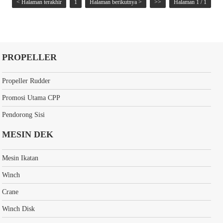
lifted around the pin shaft. To reduce noise, elastic installation can also be used.
< Halaman terakhir
1
Halaman berikutnya >
>>
Halaman 1 / 1
PROPELLER
Propeller Rudder
Promosi Utama CPP
Pendorong Sisi
MESIN DEK
Mesin Ikatan
Winch
Crane
Winch Disk