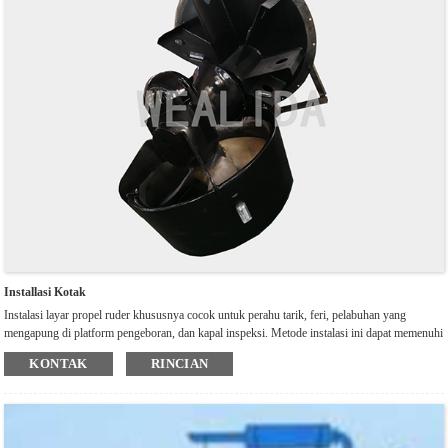
Installasi Kotak
Instalasi layar propel ruder khususnya cocok untuk perahu tarik, feri, pelabuhan yang
mengapung di platform pengeboran, dan kapal inspeksi. Metode instalasi ini dapat memenuhi
keperluan variasi jarak antara pedang rudder dan mesin diesel. Ketika kompartemen mesin
KONTAK
RINCIAN
kecil, jarak antara pedang rudder dan mesin diesel dapat sangat dekat, dan juga dapat cocok
untuk rotasi jarak panjang mesin diesel dan pedang rudder. Propeler ruder dipasang dalam
kotak sumur kapal, dan panjang kolom propeler ruder dapat ditentukan berdasarkan
perubahan dalam kuburan kapal untuk memenuhi kebutuhan pemasangan. Tepi atas kotak
sumur biasanya diperlukan untuk lebih tinggi dari garis air, sehingga kapal dapat memasang