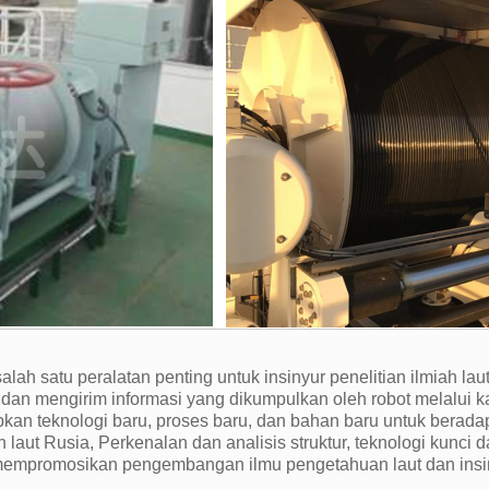
alah satu peralatan penting untuk insinyur penelitian ilmiah lau
dan mengirim informasi yang dikumpulkan oleh robot melalui ka
pkan teknologi baru, proses baru, dan bahan baru untuk berad
ah laut Rusia, Perkenalan dan analisis struktur, teknologi kun
 mempromosikan pengembangan ilmu pengetahuan laut dan insi