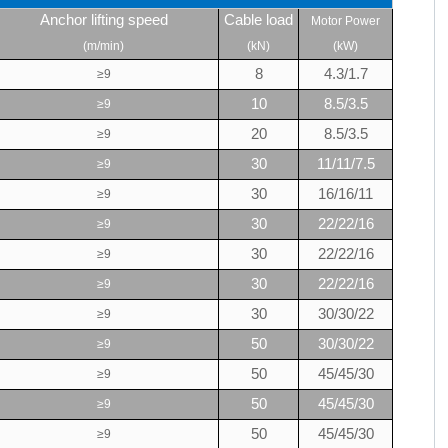
Anchor lifting speed
Cable load
Motor Power
(m/min)
(kN)
(kW)
8
4.3/1.7
≥
9
10
8.5/3.5
≥
9
20
8.5/3.5
≥
9
30
11/11/7.5
≥
9
30
16/16/11
≥
9
30
22/22/16
≥
9
30
22/22/16
≥
9
30
22/22/16
≥
9
30
30/30/22
≥
9
50
30/30/22
≥
9
50
45/45/30
≥
9
50
45/45/30
≥
9
50
45/45/30
≥
9