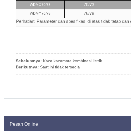
70/73
WDM
Φ
70/73
76/78
WDM
Φ
76/78
Perhatian: Parameter dan spesifikasi di atas tidak tetap da
Sebelumnya:
Kaca kacamata kombinasi listrik
Berikutnya:
Saat ini tidak tersedia
Pesan Online