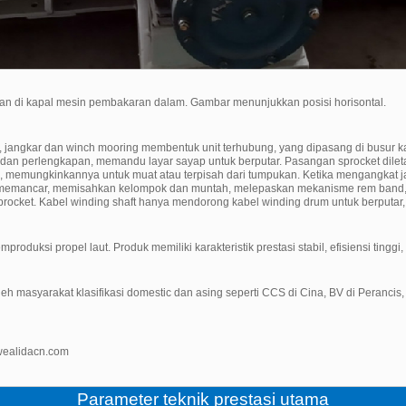
an di kapal mesin pembakaran dalam. Gambar menunjukkan posisi horisontal.
nya, jangkar dan winch mooring membentuk unit terhubung, yang dipasang di busur 
 dan perlengkapan, memandu layar sayap untuk berputar. Pasangan sprocket dile
ali, memungkinkannya untuk muat atau terpisah dari tumpukan. Ketika mengangkat
ika memancar, memisahkan kelompok dan muntah, melepaskan mekanisme rem ban
ocket. Kabel winding shaft hanya mendorong kabel winding drum untuk berputar,
uksi propel laut. Produk memiliki karakteristik prestasi stabil, efisiensi tingg
 oleh masyarakat klasifikasi domestic dan asing seperti CCS di Cina, BV di Perancis,
@wealidacn.com
Parameter teknik prestasi utama