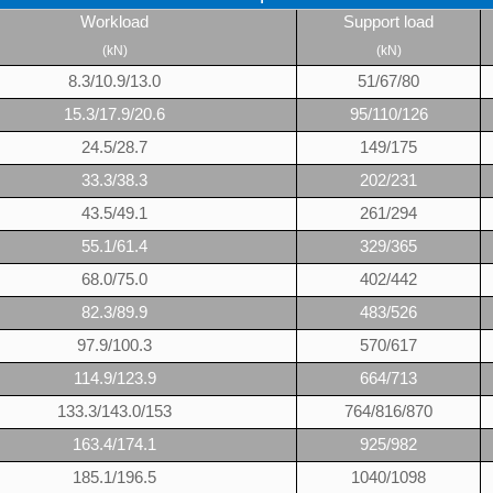
Workload
Support load
(kN)
(kN)
8.3/10.9/13.0
51/67/80
15.3/17.9/20.6
95/110/126
24.5/28.7
149/175
33.3/38.3
202/231
43.5/49.1
261/294
55.1/61.4
329/365
68.0/75.0
402/442
82.3/89.9
483/526
97.9/100.3
570/617
114.9/123.9
664/713
133.3/143.0/153
764/816/870
163.4/174.1
925/982
185.1/196.5
1040/1098