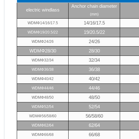
Anchor chain diameter
electric windlass
(mm)
14/16/17.5
WDM
Φ
14/16/17.5
19/20.5/22
WDM
Φ
19/20.5/22
24/26
WDM
Φ
24/26
WDMΦ28/30
28/30
32/34
WDM
Φ
32/34
36/38
WDM
Φ
36/38
40/42
WDM
Φ
40/42
44/46
WDM
Φ
44/46
48/50
WDM
Φ
48/50
52/54
WDM
Φ
52/54
56/58/60
WDM
Φ
56/58/60
62/64
WDM
Φ
62/64
66/68
WDM
Φ
66/68