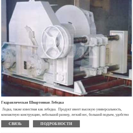
Гидравлическая Швартовная Лебедка
Лодка, также известная как лебедка. Продукт имеет высокую универсальность,
компактную конструкцию, небольшой размер, легкий вес, большой подъем, удобство
использования и передачи, применяется к подъему и посадке судового оборудования
СВЯЗЬ
ПОДРОБНОСТИ
или плоской буксировке. Судовая гидравлическая лебедка представляет собой
однобарабанную и двухбарабанную пневматическую лебедку. лебедка - это легкое и