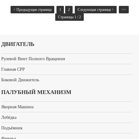
малое подъемное оборудование, также известное как лебедка, обернутая барабаном
вокруг каната или цепи для подъема или тяги тяжестей. лебедка может
< Предыдущая страница
1
2
Следующая страница >
>>
использоваться отдельно, но также может использоваться в качестве подъема, подъема
Страницы 1 / 2
и других механических компонентов, из - за простой работы, большого количества
веревки, удобного перемещения и широкого применения.
ДВИГАТЕЛЬ
Рулевой Винт Полного Вращения
Главная CPP
Боковой Движитель
ПАЛУБНЫЙ МЕХАНИЗМ
Якорная Машина
Лебёдка
Подъёмник
Флешка