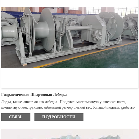
Гидравлическая Швартовная Лебедка
Лодка, также известная как лебедка. Продукт имеет высокую универсальность,
компактную конструкцию, небольшой размер, легкий вес, большой подъем, удобство
использования и передачи, применяется к подъему и посадке судового оборудования
СВЯЗЬ
ПОДРОБНОСТИ
или плоской буксировке. Судовая гидравлическая лебедка представляет собой
однобарабанную и двухбарабанную пневматическую лебедку. лебедка - это легкое и
малое подъемное оборудование, также известное как лебедка, обернутая барабаном
вокруг каната или цепи для подъема или тяги тяжестей. лебедка может