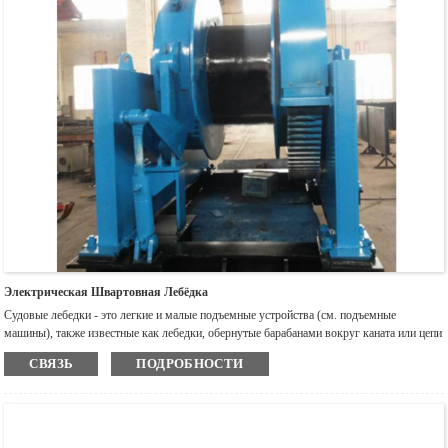
веревки, удобного перемещения и широкого применения.
Электрическая Швартовная Лебёдка
Судовые лебедки - это легкие и малые подъемные устройства (см. подъемные
машины), также известные как лебедки, обернутые барабанами вокруг каната или цепи
для подъема или буксировки тяжестей. лебедка может использоваться отдельно, а
СВЯЗЬ
ПОДРОБНОСТИ
также может использоваться в качестве составной части в таких машинах, как подъем,
строительство дорог и подъем шахты, из - за простой работы, большого количества
веревок вокруг и удобного перемещения и широко используется.