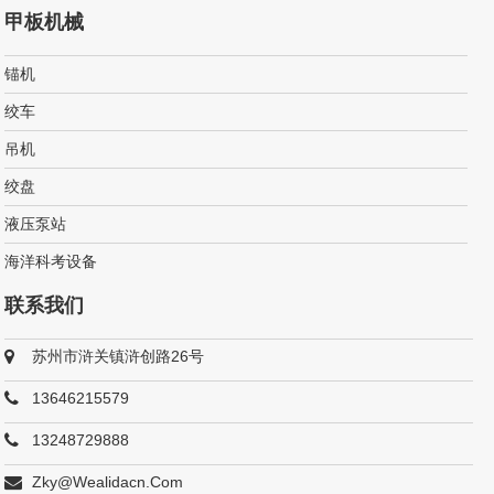
甲板机械
锚机
绞车
吊机
绞盘
液压泵站
海洋科考设备
联系我们
苏州市浒关镇浒创路26号
13646215579
13248729888
Zky@wealidacn.com