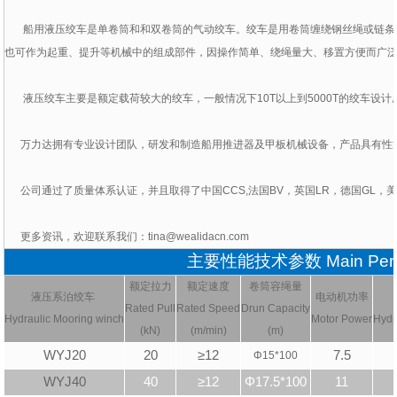
船用液压绞车是单卷筒和和双卷筒的气动绞车。绞车是用卷筒缠绕钢丝绳或链条
也可作为起重、提升等机械中的组成部件，因操作简单、绕绳量大、移置方便而广
液压绞车主要是额定载荷较大的绞车，一般情况下
10T
以上到
5000T
的绞车设计
万力达拥有专业设计团队，研发和制造船用推进器及甲板机械设备，产品具有性
公司通过了质量体系认证，并且取得了中国
CCS,
法国
BV
，英国
LR
，德国
GL
，
更多资讯，欢迎联系我们：
tina@wealidacn.com
主要性能技术参数 Main Perfor
额定拉力
额定速度
卷筒容绳量
液压系泊绞车
电动机功率
Rated Pull
Rated Speed
Drun Capacity
Hydraulic
Mooring winch
Motor Power
Hydr
(kN)
(m/min)
(m)
WYJ20
20
≥12
7.5
Φ
15*100
WYJ40
40
≥12
Φ17.5*100
11