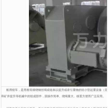
船用绞车，是用卷筒缠绕钢丝绳或链条以提升或牵引重物的轻小型起重设备（见
和矿井提升等机械中的组成部件，因操作简单、绕绳量大、移置方便而广泛应用。