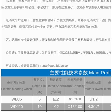
绞车有手动和电动两类。手动绞车的手柄回转的传动机构上装有停止器
(
棘轮和
应设置安全手柄和制动器。手动绞车一般用在起重量小、设施条件较差或无电源的
电动绞车广泛用于工作繁重和所需牵引力较大的场所。单卷筒电动绞车（图）的
为适应提升、牵引和回转等作业的需要，还有双卷筒和多卷筒装置的绞车。
万力达拥有专业设计团队，研发和制造船用推进器及甲板机械设备，产品具有性
公司通过了质量体系认证，并且取得了中国
CCS,
法国
BV
，英国
LR
，德国
GL
，
更多资讯，欢迎联系我们：
tina@wealidacn.com
主要性能技术参数 Main Perform
额定拉力
额定速度
卷筒容绳量
电动系泊绞车
电动机功率
电
Rated Pull
Rated Speed
Drun Capacity
Electric Mooring winch
Motor Power
Electr
(kN)
(m/min)
(m)
WDJ5
5
≥12
3/1.2
Φ
15*100
WDJ10
10
≥12
Φ15*100
4.3/1.7