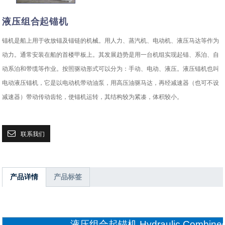
液压组合起锚机
锚机是船上用于收放锚及锚链的机械。用人力、蒸汽机、电动机、液压马达等作为
动力。通常安装在船的首楼甲板上。其发展趋势是用一台机组实现起锚、系泊、自
动系泊和带缆等作业。按照驱动形式可以分为：手动、电动、液压。液压锚机也叫
电动液压锚机，它是以电动机带动油泵，用高压油驱马达，再经减速器（也可不设
减速器）带动传动齿轮，使锚机运转，其结构较为紧凑，体积较小。
联系我们
产品详情
产品标签
液压组合起锚机 Hydraulic Combined a