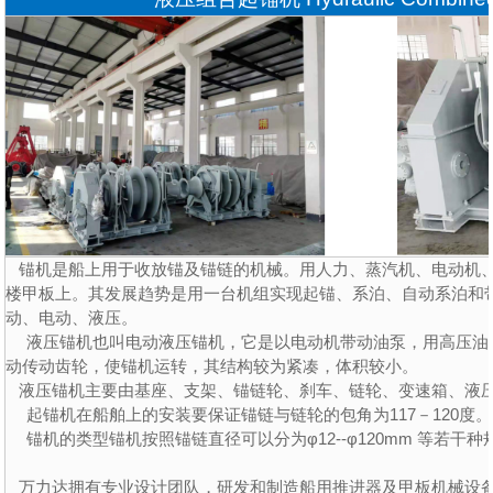
锚机是船上用于收放锚及锚链的机械。用人力、蒸汽机、电动机、
楼甲板上。其发展趋势是用一台机组实现起锚、系泊、自动系泊和
动、电动、液压。
液压锚机也叫电动液压锚机，它是以电动机带动油泵，用高压油
动传动齿轮，使锚机运转，其结构较为紧凑，体积较小。
液压锚机主要由基座、支架、锚链轮、刹车、链轮、变速箱、液
起锚机在船舶上的安装要保证锚链与链轮的包角为117－120度
锚机的类型锚机按照锚链直径可以分为φ12--φ120mm 等若干种
万力达拥有专业设计团队，研发和制造船用推进器及甲板机械设备