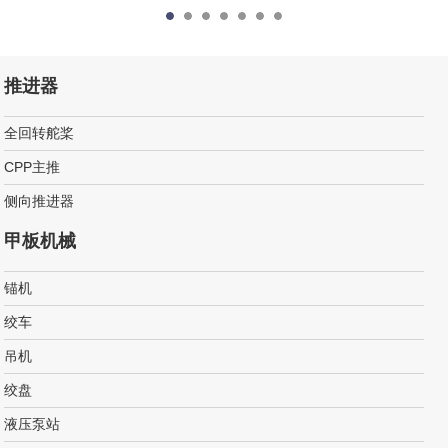
推进器
全回转舵桨
CPP主推
侧向推进器
甲板机械
锚机
绞车
吊机
绞盘
液压泵站