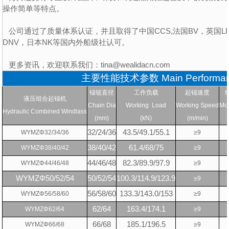
操作简单等特点。
公司通过了质量体系认证，并且取得了中国CCS,法国BV，英国LR，
DNV，日本NK等国内外船级社认可。
更多资讯，欢迎联系我们：tina@wealidacn.com
主要性能技术参数 Main Performanc
锚链直径
工作负载
起锚速度
液压组合起锚机
Chain Dia
Working Load
Working Speed
Moo
Hydraulic Combined Windlass
(mm)
(kN)
(m/min)
32/24/36
43.5/49.1/55.1
WYMZ
Φ
32/34/36
≥
9
38/40/42
61.4/68/75
WYMZ
Φ
38/40/42
≥
9
44/46/48
82.3/89.9/97.9
WYMZ
Φ
44/46/48
≥
9
WYMZΦ50/52/54
50/52/54
100.3/114.9/123.9
≥
9
56/58/60
133.3/143.0/153
WYMZ
Φ
56/58/60
≥
9
62/64
163.4/174.1
WYMZ
Φ
62/64
≥
9
66/68
185.1/196.5
WYMZ
Φ
66/68
≥
9