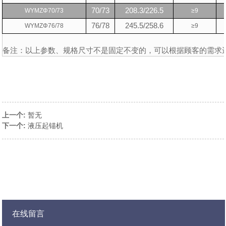
70/73
208.3/226.5
WYMZ
Φ
70/73
≥
9
76/78
245.5/258.6
WYMZ
Φ
76/78
≥
9
备注：以上参数、规格尺寸不是固定不变的，可以根据顾客的需求
上一个:
暂无
下一个:
液压起锚机
在线留言